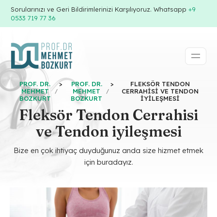
Sorularınızı ve Geri Bildirimlerinizi Karşılıyoruz. Whatsapp
+9
0533 719 77 36
PROF. DR.
>
PROF. DR.
>
FLEKSÖR TENDON
MEHMET
MEHMET
CERRAHISI VE TENDON
BOZKURT
BOZKURT
IYILEŞMESI
Fleksör Tendon Cerrahisi
ve Tendon iyileşmesi
Bize en çok ihtiyaç duyduğunuz anda size hizmet etmek
için buradayız.