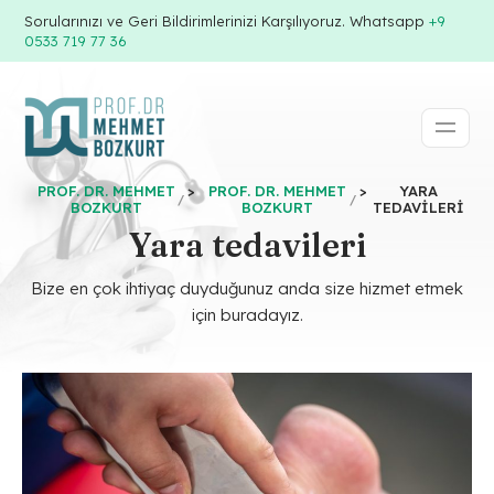
Sorularınızı ve Geri Bildirimlerinizi Karşılıyoruz. Whatsapp
+9
0533 719 77 36
PROF. DR. MEHMET
>
PROF. DR. MEHMET
>
YARA
BOZKURT
BOZKURT
TEDAVILERI
Yara tedavileri
Bize en çok ihtiyaç duyduğunuz anda size hizmet etmek
için buradayız.