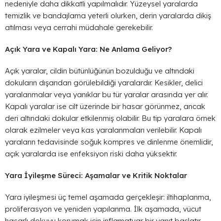
nedeniyle daha dikkatli yapılmalıdır. Yüzeysel yaralarda
temizlik ve bandajlama yeterli olurken, derin yaralarda dikiş
atılması veya cerrahi müdahale gerekebilir.
Açık Yara ve Kapalı Yara: Ne Anlama Geliyor?
Açık yaralar, cildin bütünlüğünün bozulduğu ve altındaki
dokuların dışarıdan görülebildiği yaralardır. Kesikler, delici
yaralanmalar veya yanıklar bu tür yaralar arasında yer alır.
Kapalı yaralar ise cilt üzerinde bir hasar görünmez, ancak
deri altındaki dokular etkilenmiş olabilir. Bu tip yaralara örnek
olarak ezilmeler veya kas yaralanmaları verilebilir. Kapalı
yaraların tedavisinde soğuk kompres ve dinlenme önemlidir,
açık yaralarda ise enfeksiyon riski daha yüksektir.
Yara İyileşme Süreci: Aşamalar ve Kritik Noktalar
Yara iyileşmesi üç temel aşamada gerçekleşir: iltihaplanma,
proliferasyon ve yeniden yapılanma. İlk aşamada, vücut
hasarlı dokuyu korumak için inflamatuar bir yanıt başlatır.