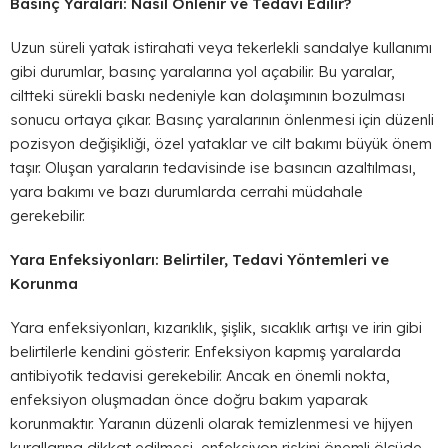
Basınç Yaraları: Nasıl Önlenir ve Tedavi Edilir?
Uzun süreli yatak istirahati veya tekerlekli sandalye kullanımı
gibi durumlar, basınç yaralarına yol açabilir. Bu yaralar,
ciltteki sürekli baskı nedeniyle kan dolaşımının bozulması
sonucu ortaya çıkar. Basınç yaralarının önlenmesi için düzenli
pozisyon değişikliği, özel yataklar ve cilt bakımı büyük önem
taşır. Oluşan yaraların tedavisinde ise basıncın azaltılması,
yara bakımı ve bazı durumlarda cerrahi müdahale
gerekebilir.
Yara Enfeksiyonları: Belirtiler, Tedavi Yöntemleri ve
Korunma
Yara enfeksiyonları, kızarıklık, şişlik, sıcaklık artışı ve irin gibi
belirtilerle kendini gösterir. Enfeksiyon kapmış yaralarda
antibiyotik tedavisi gerekebilir. Ancak en önemli nokta,
enfeksiyon oluşmadan önce doğru bakım yaparak
korunmaktır. Yaranın düzenli olarak temizlenmesi ve hijyen
kurallarına dikkat edilmesi, enfeksiyon riskini önemli ölçüde