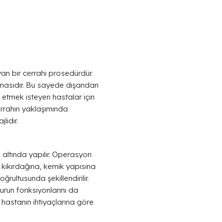
yan bir cerrahi prosedürdür.
ılmasıdır. Bu sayede dışarıdan
 etmek isteyen hastalar için
cerrahın yaklaşımında
lıdır.
i altında yapılır. Operasyon
n kıkırdağına, kemik yapısına
ultusunda şekillendirilir.
run fonksiyonlarını da
 hastanın ihtiyaçlarına göre