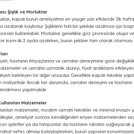
sı Şişlik ve Morluklar
uklar, kapalı burun ameliyatının en yaygın yan etkileridir. İlk ha
a azalarak kaybolur. Şişliklerin hızlı bir şekilde azalması için baş
sler kullanılabilir. Morluklar genellikle göz çevresinde oluşur 
bir kısmı ilk 2 ayda azalırken, burun şeklinin tam olarak oturması 6 a
ları
yeti, hastanın ihtiyaçlarına ve cerrahın deneyimine göre değişikl
alzemeler ve cerrahın uzmanlık düzeyi, fiyat aralıklarını etkileyen
iyeti belirleyen bir diğer unsurdur. Genellikle kapalı teknikle yap
n maliyetlidir. Ancak her durumda, cerrahın deneyimi ve hastanın 
lendirmesi yapılmalıdır.
Kullanılan Malzemeler
lanılan malzemeler, modern cerrahi teknikler ve minimal invaziv
 dikişler, ameliyat sonrası kendiliğinden eriyen malzemelerden seçil
likon splintler ya da tamponlar da hastanın rahatını sağlayacak ş
rahat nefes almayı kolaylaştırırken, burun yapısının korunmasın