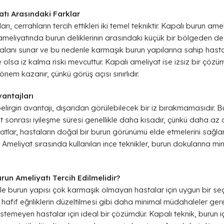
atı Arasındaki Farklar
rı, cerrahların tercih ettikleri iki temel tekniktir. Kapalı burun am
ameliyatında burun deliklerinin arasındaki küçük bir bölgeden de k
alanı sunar ve bu nedenle karmaşık burun yapılarına sahip hastala
lsa iz kalma riski mevcuttur. Kapalı ameliyat ise izsiz bir çözü
nem kazanır, çünkü görüş açısı sınırlıdır.
antajları
elirgin avantajı, dışarıdan görülebilecek bir iz bırakmamasıdır. 
at sonrası iyileşme süresi genellikle daha kısadır, çünkü daha a
atlar, hastaların doğal bir burun görünümü elde etmelerini sağlar
. Ameliyat sırasında kullanılan ince teknikler, burun dokularına
un Ameliyatı Tercih Edilmelidir?
kle burun yapısı çok karmaşık olmayan hastalar için uygun bir seçe
hafif eğriliklerin düzeltilmesi gibi daha minimal müdahaleler gerek
istemeyen hastalar için ideal bir çözümdür. Kapalı teknik, burun 