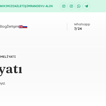
AKKIMIZDA
İLETIŞIM
RANDEVU ALIN
Whatsapp
Blog
İletişim
7/24
AMELIYATI
yatı
yız.