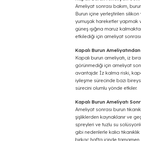
Ameliyat sonrası bakım, burun
Burun içine yerleştirilen silik
yumuşak hareketler yapmak ve
güneş ışığına maruz kalmaktan
etkilediği için ameliyat sonra
Kapalı Burun Ameliyatından 
Kapalı burun ameliyatı, iz bıra
görünmediği için ameliyat sonr
avantajdır. İz kalma riski, kap
iyileşme sürecinde bazı bireyse
sürecini olumlu yönde etkiler.
Kapalı Burun Ameliyatı Sonr
Ameliyat sonrası burun tıkanıkl
şişliklerden kaynaklanır ve geç
spreyleri ve tuzlu su solüsyon
gibi nedenlerle kalıcı tıkanıkl
birkaç hafta içinde tamamen d