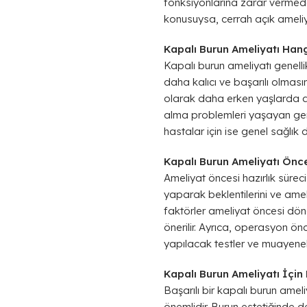
fonksiyonlarına zarar vermede
konusuysa, cerrah açık ameliyat
Kapalı Burun Ameliyatı Hang
Kapalı burun ameliyatı genell
daha kalıcı ve başarılı olmas
olarak daha erken yaşlarda am
alma problemleri yaşayan genç
hastalar için ise genel sağlık
Kapalı Burun Ameliyatı Önces
Ameliyat öncesi hazırlık süreci
yaparak beklentilerini ve ameliy
faktörler ameliyat öncesi dön
önerilir. Ayrıca, operasyon önc
yapılacak testler ve muayeneler
Kapalı Burun Ameliyatı İçin
Başarılı bir kapalı burun ame
önemlidir. Burun estetiğinde 