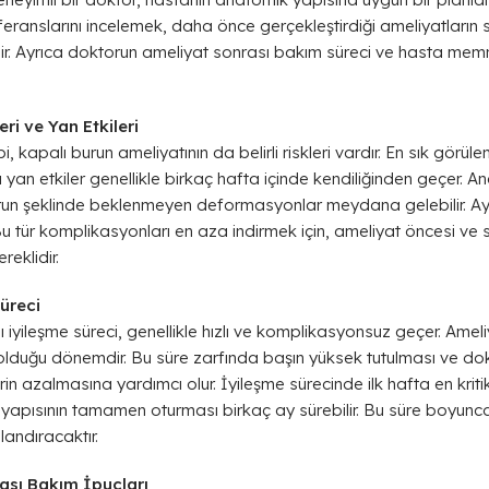
feranslarını incelemek, daha önce gerçekleştirdiği ameliyatların 
ilir. Ayrıca doktorun ameliyat sonrası bakım süreci ve hasta me
ri ve Yan Etkileri
 kapalı burun ameliyatının da belirli riskleri vardır. En sık görülen
Bu yan etkiler genellikle birkaç hafta içinde kendiliğinden geçer.
n şeklinde beklenmeyen deformasyonlar meydana gelebilir. Ayr
. Bu tür komplikasyonları en aza indirmek için, ameliyat öncesi 
reklidir.
üreci
 iyileşme süreci, genellikle hızlı ve komplikasyonsuz geçer. Ameli
n olduğu dönemdir. Bu süre zarfında başın yüksek tutulması ve do
rin azalmasına yardımcı olur. İyileşme sürecinde ilk hafta en kr
 yapısının tamamen oturması birkaç ay sürebilir. Bu süre boyunca 
landıracaktır.
ası Bakım İpuçları