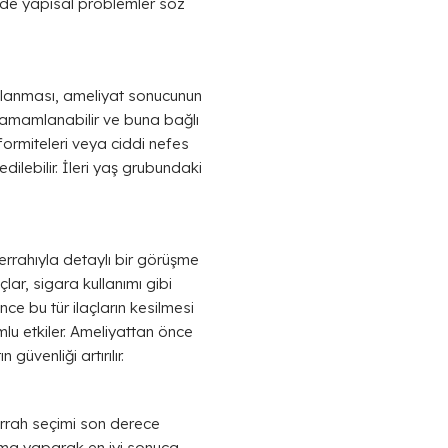
yde yapısal problemler söz
amlanması, ameliyat sonucunun
 tamamlanabilir ve buna bağlı
ormiteleri veya ciddi nefes
lebilir. İleri yaş grubundaki
cerrahıyla detaylı bir görüşme
çlar, sigara kullanımı gibi
e bu tür ilaçların kesilmesi
mlu etkiler. Ameliyattan önce
üvenliği artırılır.
errah seçimi son derece
lama yaparak en iyi sonuca