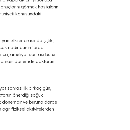
sonuçlarını görmek hastaların
mnuniyeti konusundaki
 yan etkiler arasında şişlik,
 Ancak nadir durumlarda
ıca, ameliyat sonrası burun
ve sonrası dönemde doktorun
yat sonrası ilk birkaç gün,
ktorun önerdiği soğuk
itik dönemdir ve buruna darbe
ağır fiziksel aktivitelerden