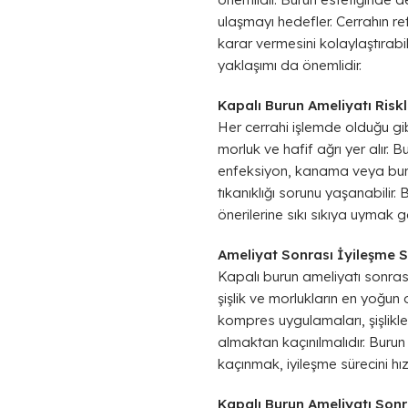
ulaşmayı hedefler. Cerrahın re
karar vermesini kolaylaştırab
yaklaşımı da önemlidir.
Kapalı Burun Ameliyatı Riskle
Her cerrahi işlemde olduğu gibi,
morluk ve hafif ağrı yer alır. 
enfeksiyon, kanama veya buru
tıkanıklığı sorunu yaşanabilir
önerilerine sıkı sıkıya uymak ge
Ameliyat Sonrası İyileşme S
Kapalı burun ameliyatı sonrası
şişlik ve morlukların en yoğu
kompres uygulamaları, şişlikle
almaktan kaçınılmalıdır. Burun
kaçınmak, iyileşme sürecini hız
Kapalı Burun Ameliyatı Sonr