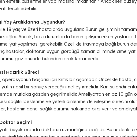
n estetik düzeltmeler yapılmasına imkan tanır. Ancak ileri düze
ı tercih edebilir.
i Yaş Aralıklarına Uygundur?
ikle 18 yaş ve üzeri hastalarda uygulanır. Burun gelişiminin tam
ını sağlar. Ancak, bazı durumlarda burun gelişimi erken yaşlarda
eliyat yapılması gerekebilir. Özellikle travmaya bağlı burun def
 hastalar, doktorun uygun gördüğü zaman diliminde ameliyat edi
 durumu göz önünde bulundurularak karar verilir.
i Hazırlık Süreci
, operasyonun başarısı için kritik bir aşamadır. Öncelikle hasta, 
atın nasıl bir sonuç vereceğini netleştirmelidir. Kan sulandırıcı ila
emde mutlaka gözden geçirilmelidir. Ameliyattan en az 10 gün önc
esi sağlıklı beslenme ve yeterli dinlenme de iyileşme sürecini olu
, hastanın genel sağlık durumu hakkında bilgi verir ve ameliyatın g
 Doktor Seçimi
liyatı, büyük oranda doktorun uzmanlığına bağlıdır. Bu nedenle c
deneyimli bir doktor, hastanın anatomik yapısına uygun bir plan