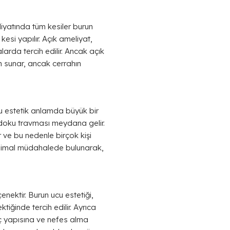
eliyatında tüm kesiler burun
esi yapılır. Açık ameliyat,
rda tercih edilir. Ancak açık
m sunar, ancak cerrahın
Bu estetik anlamda büyük bir
z doku travması meydana gelir.
 ve bu nedenle birçok kişi
 minimal müdahalede bulunarak,
nektir. Burun ucu estetiği,
tiğinde tercih edilir. Ayrıca
iç yapısına ve nefes alma