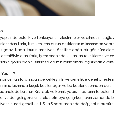
r?
yapısında estetik ve fonksiyonel iyileştirmeler yapılmasını sağla
larından farkı, tüm kesilerin burun deliklerinin iç kısmından yap
oluşmaz. Kapalı burun ameliyatı, özellikle doğal bir görünüm elde
un estetiğiyle olan farkı, işlem sırasında kullanılan tekniklerde ve 
rrahın görüş alanını sınırlasa da iz bırakmaması açısından avantaj
 Yapılır?
bir cerrah tarafından gerçekleştirilir ve genellikle genel anestez
erinin iç kısmında küçük kesiler açar ve bu kesiler üzerinden buru
halede bulunur. Kıkırdak ve kemik yapısı, hastanın talepleri doğr
al ve dengeli görünümü elde etmeye çalışırken, aynı zamanda bu
atın süresi genellikle 1,5 ila 3 saat arasında değişebilir, bu süre