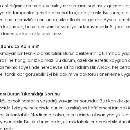
 estetiğinin korunması ve iyileşme sürecinin sorunsuz geçmesi a
on ya da tamponlar genellikle bir hafta içinde çıkarılır. Bu süreçt
 burun temizliği konusunda dikkatli olmak gerekir. Ayrıca, ame
 kaçınmak, burun derisinin hassasiyetini koruyacaktır. Sigara iç
sı dönemde kesinlikle önerilmez.
Sonra İz Kalır mı?
kmayan bir teknik olarak bilinir. Burun deliklerinin iç kısmında yap
ası herhangi bir iz kalmaz. Bu durum, özellikle estetik kaygıları o
alı teknik sayesinde neredeyse sıfıra indirilmiştir. Ancak, her cer
l farklılıklar görülebilir. İyi bir bakım ve doktorun önerilerine u
ası Burun Tıkanıklığı Sorunu
ığı, birçok hastanın yaşadığı yaygın bir sorundur. Bu tıkanıklık gen
icidir. İyileşme sürecinde burun tıkanıklığının hafiflemesi için do
ları kullanılabilir. Nadiren de olsa, burun içinde oluşan yapışıklı
ık yaşanabilir. Bu tür durumlarda, ek müdahaleler gerekebilir. Anc
üzelir.