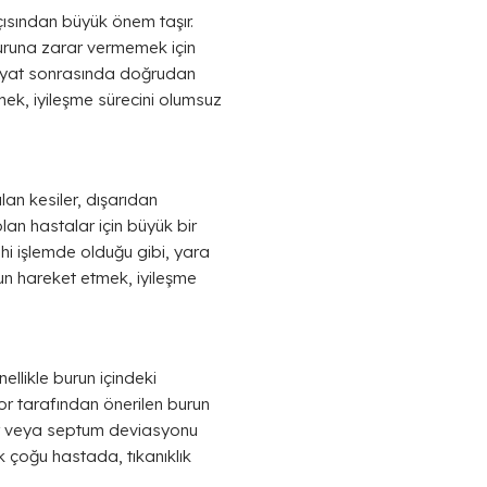
çısından büyük önem taşır.
e buruna zarar vermemek için
liyat sonrasında doğrudan
mek, iyileşme sürecini olumsuz
ılan kesiler, dışarıdan
lan hastalar için büyük bir
rahi işlemde olduğu gibi, yara
ygun hareket etmek, iyileşme
ellikle burun içindeki
ktor tarafından önerilen burun
klar veya septum deviasyonu
ak çoğu hastada, tıkanıklık