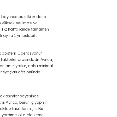
fta boyunca bu etkiler daha
ın yüksek tutulması ve
ve 1-2 hafta içinde tamamen
y ila 1 yılı bulabilir.
ik gösterir. Operasyonun
 faktörler arasındadır. Ayrıca,
ılan ameliyatlar, daha minimal
ihtiyaçları göz önünde
 yaklaşımlar sayesinde
ir. Ayrıca, burun iç yapısını
ekilde tasarlanmıştır. Bu
a yardımcı olur. Malzeme