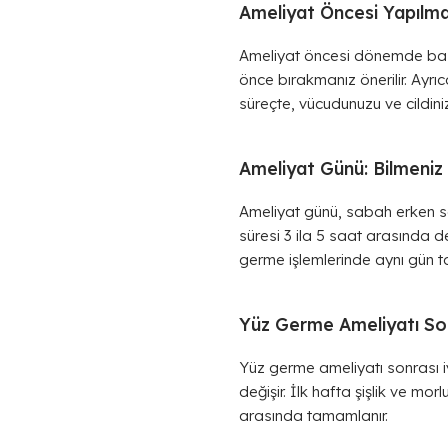
Ameliyat Öncesi Yapılmas
Ameliyat öncesi dönemde bazı ö
önce bırakmanız önerilir. Ayrı
süreçte, vücudunuzu ve cildini
Ameliyat Günü: Bilmeniz
Ameliyat günü, sabah erken saa
süresi 3 ila 5 saat arasında d
germe işlemlerinde aynı gün tab
Yüz Germe Ameliyatı Son
Yüz germe ameliyatı sonrası iy
değişir. İlk hafta şişlik ve mo
arasında tamamlanır.