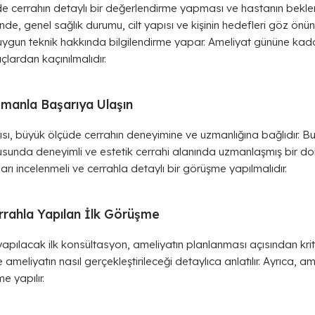
 cerrahın detaylı bir değerlendirme yapması ve hastanın beklenti
nde, genel sağlık durumu, cilt yapısı ve kişinin hedefleri göz önün
 uygun teknik hakkında bilgilendirme yapar. Ameliyat gününe kada
açlardan kaçınılmalıdır.
manla Başarıya Ulaşın
sı, büyük ölçüde cerrahın deneyimine ve uzmanlığına bağlıdır. Bu
unda deneyimli ve estetik cerrahi alanında uzmanlaşmış bir dokt
rı incelenmeli ve cerrahla detaylı bir görüşme yapılmalıdır.
rrahla Yapılan İlk Görüşme
pılacak ilk konsültasyon, ameliyatın planlanması açısından kriti
e ameliyatın nasıl gerçekleştirileceği detaylıca anlatılır. Ayrıca, ame
e yapılır.