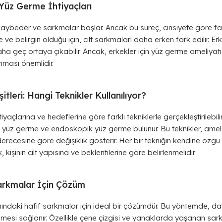
Yüz Germe İhtiyaçları
i kaybeder ve sarkmalar başlar. Ancak bu süreç, cinsiyete göre fark
 ve belirgin olduğu için, cilt sarkmaları daha erken fark edilir. Er
ha geç ortaya çıkabilir. Ancak, erkekler için yüz germe ameliy
ması önemlidir.
tleri: Hangi Teknikler Kullanılıyor?
tiyaçlarına ve hedeflerine göre farklı tekniklerle gerçekleştirilebil
yüz germe ve endoskopik yüz germe bulunur. Bu teknikler, ameli
recesine göre değişiklik gösterir. Her bir tekniğin kendine özgü
kişinin cilt yapısına ve beklentilerine göre belirlenmelidir.
arkmalar İçin Çözüm
mındaki hafif sarkmalar için ideal bir çözümdür. Bu yöntemde, dah
rilmesi sağlanır. Özellikle çene çizgisi ve yanaklarda yaşanan sark