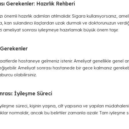
ı Gerekenler: Hazırlık Rehberi
nemli hazırlık adımları atılmalıdır. Sigara kullanıyorsanız, amel
ca, kan sulandırıcı ilaçlardan uzak durmalı ve doktorunuzun verdiğ
zi ameliyat sonrası iyileşmeye hazırlamak büyük önem taşır.
 Gerekenler
tlerde hastaneye gelmeniz istenir. Ameliyat genellikle genel ane
eğişebilir. Ameliyat sonrası hastanede bir gece kalmanız gerekebi
urcu olabilirsiniz.
rası: İyileşme Süreci
ileşme süreci, kişinin yaşına, cilt yapısına ve yapılan müdahalen
rluklar normaldir, ancak bu belirtiler zamanla azalır. Tam iyileşme s