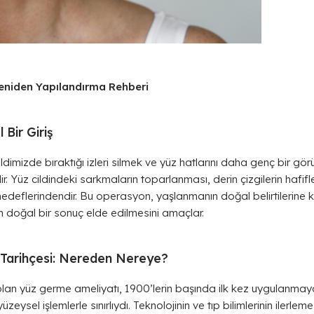
eniden Yapılandırma Rehberi
Bir Giriş
cildimizde bıraktığı izleri silmek ve yüz hatlarını daha genç bir g
. Yüz cildindeki sarkmaların toparlanması, derin çizgilerin hafifl
 hedeflerindendir. Bu operasyon, yaşlanmanın doğal belirtilerine k
 doğal bir sonuç elde edilmesini amaçlar.
 Tarihçesi: Nereden Nereye?
ı olan yüz germe ameliyatı, 1900’lerin başında ilk kez uygulanm
zeysel işlemlerle sınırlıydı. Teknolojinin ve tıp bilimlerinin ilerlem