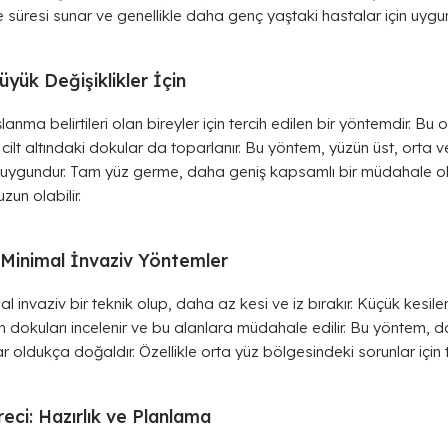
 süresi sunar ve genellikle daha genç yaştaki hastalar için uygu
ük Değişiklikler İçin
anma belirtileri olan bireyler için tercih edilen bir yöntemdir. B
t altındaki dokular da toparlanır. Bu yöntem, yüzün üst, orta ve
n uygundur. Tam yüz germe, daha geniş kapsamlı bir müdahale ol
un olabilir.
Minimal İnvaziv Yöntemler
nvaziv bir teknik olup, daha az kesi ve iz bırakır. Küçük kesiler y
 dokuları incelenir ve bu alanlara müdahale edilir. Bu yöntem, d
r oldukça doğaldır. Özellikle orta yüz bölgesindeki sorunlar için te
eci: Hazırlık ve Planlama