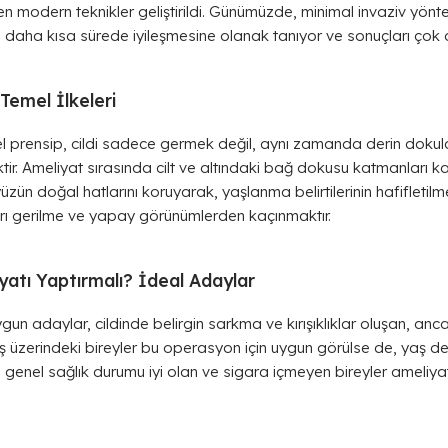
modern teknikler geliştirildi. Günümüzde, minimal invaziv yöntem
n daha kısa sürede iyileşmesine olanak tanıyor ve sonuçları çok 
Temel İlkeleri
 prensip, cildi sadece germek değil, aynı zamanda derin dokul
r. Ameliyat sırasında cilt ve altındaki bağ dokusu katmanları kal
 yüzün doğal hatlarını koruyarak, yaşlanma belirtilerinin hafiflet
ırı gerilme ve yapay görünümlerden kaçınmaktır.
atı Yaptırmalı? İdeal Adaylar
un adaylar, cildinde belirgin sarkma ve kırışıklıklar oluşan, ancak
 yaş üzerindeki bireyler bu operasyon için uygun görülse de, yaş d
ca, genel sağlık durumu iyi olan ve sigara içmeyen bireyler ameliya