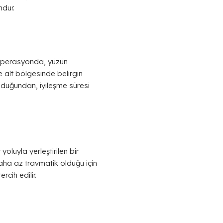
ndur.
u operasyonda, yüzün
 alt bölgesinde belirgin
duğundan, iyileşme süresi
oluyla yerleştirilen bir
aha az travmatik olduğu için
rcih edilir.