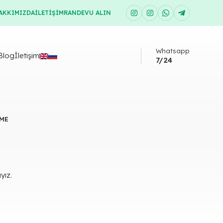
AKKIMIZDA
İLETIŞIM
RANDEVU ALIN
Whatsapp
Blog
İletişim
7/24
ME
yız.