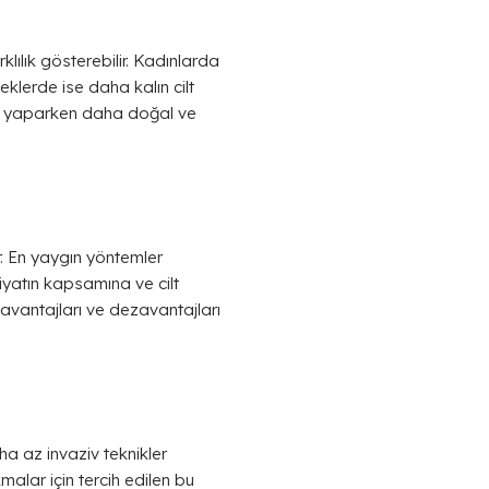
lılık gösterebilir. Kadınlarda
keklerde ise daha kalın cilt
atı yaparken daha doğal ve
ir. En yaygın yöntemler
yatın kapsamına ve cilt
 avantajları ve dezavantajları
a az invaziv teknikler
malar için tercih edilen bu